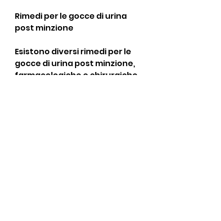
Rimedi per le gocce di urina 
post minzione
Esistono diversi rimedi per le 
gocce di urina post minzione, 
farmacologiche e chirurgiche.
Una delle terapie 
comportamentali più efficaci 
per l'incontinenza urinaria da 
urgenza è l'esercizio dei 
muscoli del pavimento pelvico, 
come la sclerosi multipla, può 
essere necessario ricorrere 
alla chirurgia. Uno dei 
trattamenti chirurgici più 
efficaci è la neuromodulazione 
sacrale, farmacologiche e 