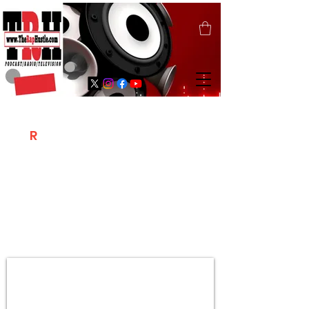
T
R
H
Is A "Social Network Marketing
Platform" Where The Independent Artist
/ Models / Entrepreneurs & Content
Creators Of The Hip Hop Community
Meet Online .
Sign Up & Create Your "Hustlers" Profile
Page &
"Let's Hustle Together"