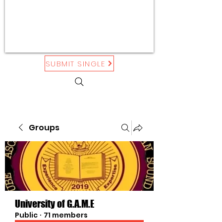
SUBMIT SINGLE
Groups
University of G.A.M.E
Public
·
71 members