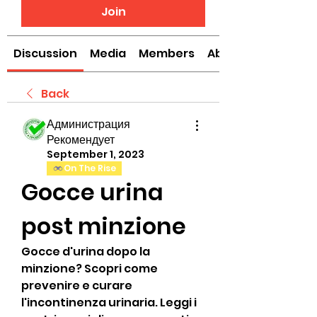
Join
Discussion
Media
Members
About
Back
Администрация
Рекомендует
September 1, 2023
On The Rise
Gocce urina 
post minzione
Gocce d'urina dopo la 
minzione? Scopri come 
prevenire e curare 
l'incontinenza urinaria. Leggi i 