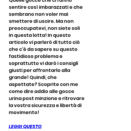
Quelle gocce che ci fanno 
sentire così imbarazzati e che 
sembrano non voler mai 
smettere di uscire. Ma non 
preoccupatevi, non siete soli 
in questa lotta! In questo 
articolo vi parlerò di tutto ciò 
che c'è da sapere su questo 
fastidioso problema e 
soprattutto vi darò i consigli 
giusti per affrontarlo alla 
grande! Quindi, che 
aspettate? Scoprite con me 
come dire addio alle gocce 
urina post minzione e ritrovare 
la vostra sicurezza e libertà di 
movimento!
LEGGI QUESTO