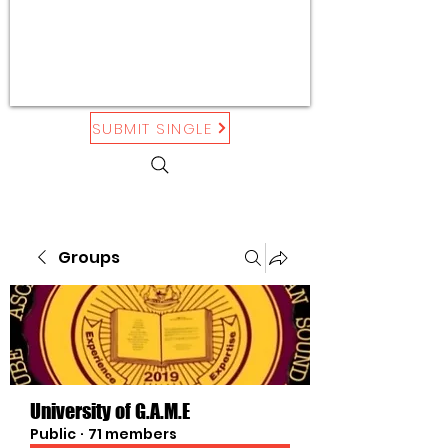
SUBMIT SINGLE
Groups
University of G.A.M.E
Public
·
71 members