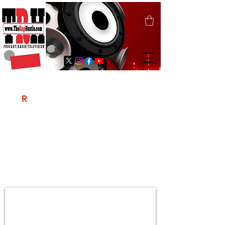
T
R
H
Is A "Social Network Marketing
Platform" Where The Independent Artist
/ Models / Entrepreneurs & Content
Creators Of The Hip Hop Community
Meet Online .
Sign Up & Create Your "Hustlers" Profile
Page &
"Let's Hustle Together"