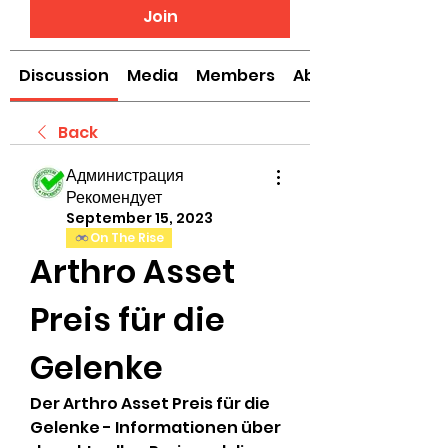
Join
Discussion
Media
Members
About
Back
Администрация
Рекомендует
September 15, 2023
On The Rise
Arthro Asset 
Preis für die 
Gelenke
Der Arthro Asset Preis für die 
Gelenke - Informationen über 