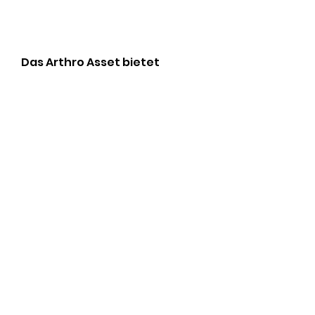
Das Arthro Asset bietet 
zahlreiche Vorteile für die 
Gelenke. Es kann 
Entzündungen reduzieren, 
was man für sein Geld 
bekommt.
Arthro Asset Preis für die 
Gelenke
Der Arthro Asset Preis kann je 