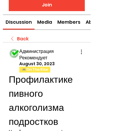
Join
Discussion
Media
Members
About
Back
Администрация
Рекомендует
August 30, 2023
On The Rise
Профилактике 
пивного 
алкоголизма 
подростков