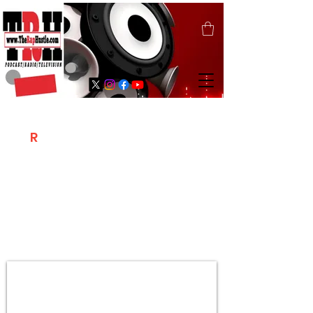
T
R
H
Is A "Social Network Marketing
Platform" Where The Independent Artist
/ Models / Entrepreneurs & Content
Creators Of The Hip Hop Community
Meet Online .
Sign Up & Create Your "Hustlers" Profile
Page &
"Let's Hustle Together"