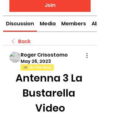
Join
Discussion
Media
Members
About
Back
Roger Crisostomo
May 26, 2023
On The Rise
Antenna 3 La 
Bustarella 
Video