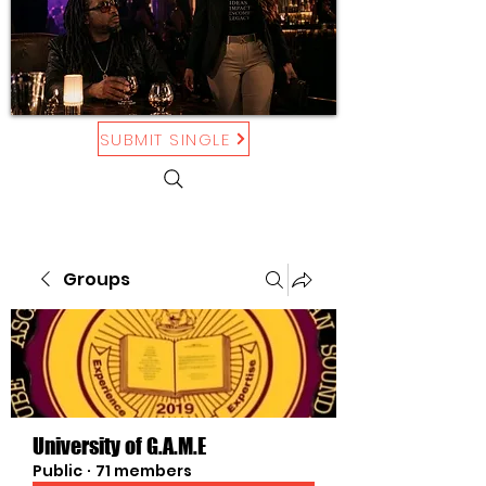
SUBMIT SINGLE
Groups
University of G.A.M.E
Public
·
71 members