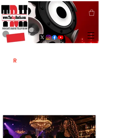
T
R
H
Is A "Social Network Marketing
Platform" Where The Independent Artist
/ Models / Entrepreneurs & Content
Creators Of The Hip Hop Community
Meet Online .
Sign Up & Create Your "Hustlers" Profile
Page &
"Let's Hustle Together"