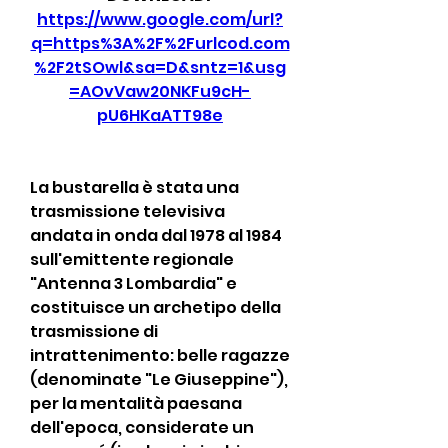
https://www.google.com/url?
q=https%3A%2F%2Furlcod.com
%2F2tSOwl&sa=D&sntz=1&usg
=AOvVaw20NKFu9cH-
pU6HKaATT98e
La bustarella è stata una 
trasmissione televisiva 
andata in onda dal 1978 al 1984 
sull'emittente regionale 
"Antenna 3 Lombardia" e 
costituisce un archetipo della 
trasmissione di 
intrattenimento: belle ragazze 
(denominate "Le Giuseppine"), 
per la mentalità paesana 
dell'epoca, considerate un 