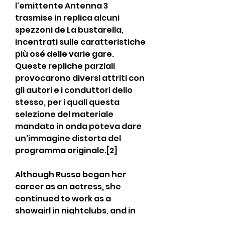
l'emittente Antenna 3 
trasmise in replica alcuni 
spezzoni de La bustarella, 
incentrati sulle caratteristiche 
più osé delle varie gare. 
Queste repliche parziali 
provocarono diversi attriti con 
gli autori e i conduttori dello 
stesso, per i quali questa 
selezione del materiale 
mandato in onda poteva dare 
un'immagine distorta del 
programma originale.[2]
Although Russo began her 
career as an actress, she 
continued to work as a 
showgirl in nightclubs, and in 
1978, Russo hosted, with Ettore 