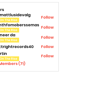
rs
amattlusidevalg
Follow
tlusidevalg
On The Rise
nthfomoberssemas
Follow
fomoberssemas
On The Rise
oneer da
Follow
On The Rise
ttrightrecords40
Follow
ghtrecords40
rtin
Follow
On The Rise
 Members (71)