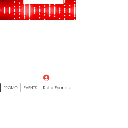
eting Platform"
 / Models /
tors Of The Hip
s" Profile Page
Log In
PROMO
EVENTS
Refer Friends