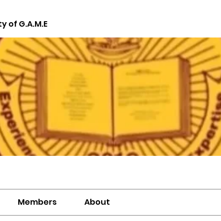
ty of G.A.M.E
Members
About