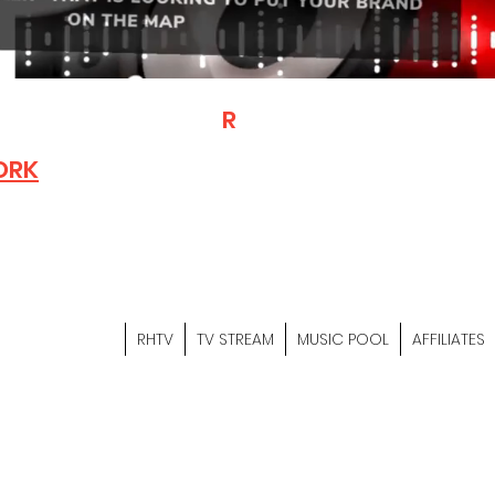
T
R
H
Is A "Social Network Mark
Where The Independent Artist
ORK
Entrepreneurs & Content Crea
Hop Community Meet Online .
Sign Up & Create Your "Hustler
&
"Let's Hustle Together"
RHTV
TV STREAM
MUSIC POOL
AFFILIATES