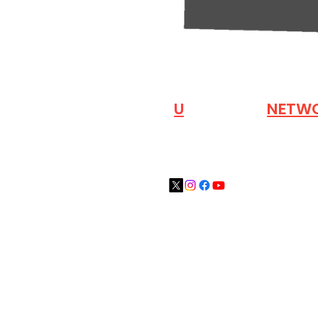
VISIT OUR
N
U
INDUSTRY
NETW