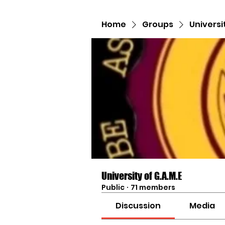
Home
Groups
Universi
University of G.A.M.E
Public
·
71 members
Discussion
Media