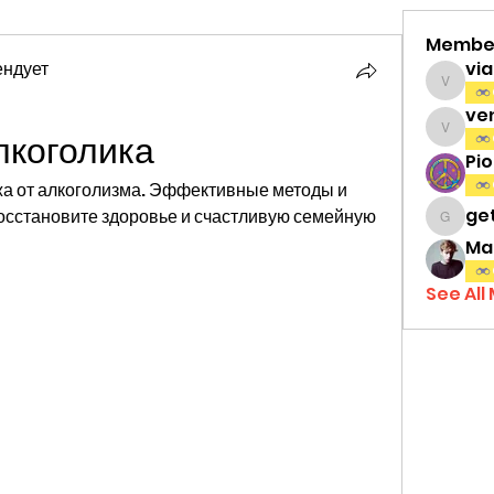
Membe
ендует
vi
viamat
ve
лкоголика
venth
Pi
ужа от алкоголизма. Эффективные методы и 
ge
осстановите здоровье и счастливую семейную 
gettri
Ma
See All