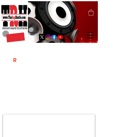
T
R
H
Is A "Social Network Marketing
Platform" Where The Independent Artist
/ Models / Entrepreneurs & Content
Creators Of The Hip Hop Community
Meet Online .
Sign Up & Create Your "Hustlers" Profile
Page &
"Let's Hustle Together"