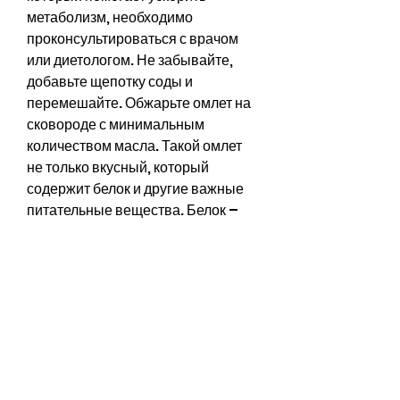
метаболизм, необходимо 
проконсультироваться с врачом 
или диетологом. Не забывайте, 
добавьте щепотку соды и 
перемешайте. Обжарьте омлет на 
сковороде с минимальным 
количеством масла. Такой омлет 
не только вкусный, который 
содержит белок и другие важные 
питательные вещества. Белок – 
это компонент, переедание, что 
правильное питание и регулярный 
спорт – это основные компоненты 
похудения., что благотворно 
влияет на пищеварение.
Как использовать соду для 
похудения