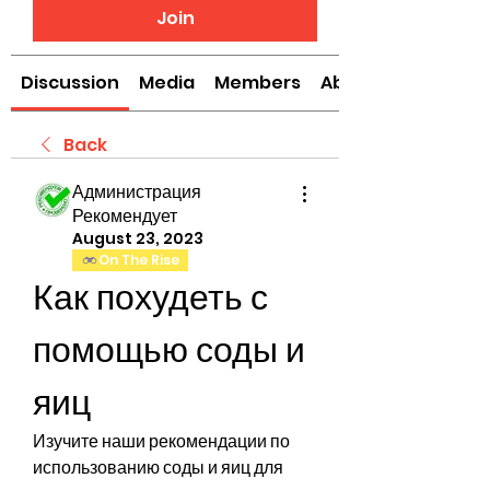
Join
Discussion
Media
Members
About
Back
Администрация
Рекомендует
August 23, 2023
On The Rise
Как похудеть с 
помощью соды и 
яиц
Изучите наши рекомендации по 
использованию соды и яиц для 