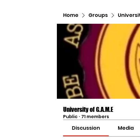
Home
Groups
Universi
University of G.A.M.E
Public
·
71 members
Discussion
Media