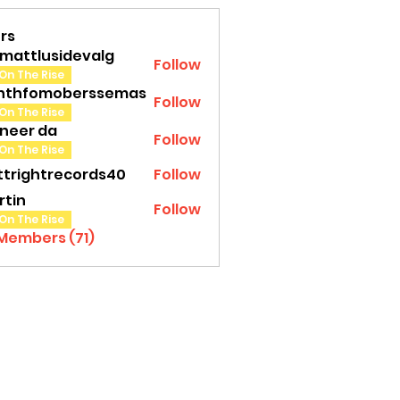
rs
amattlusidevalg
Follow
tlusidevalg
On The Rise
nthfomoberssemas
Follow
fomoberssemas
On The Rise
oneer da
Follow
On The Rise
ttrightrecords40
Follow
ghtrecords40
rtin
Follow
On The Rise
 Members (71)