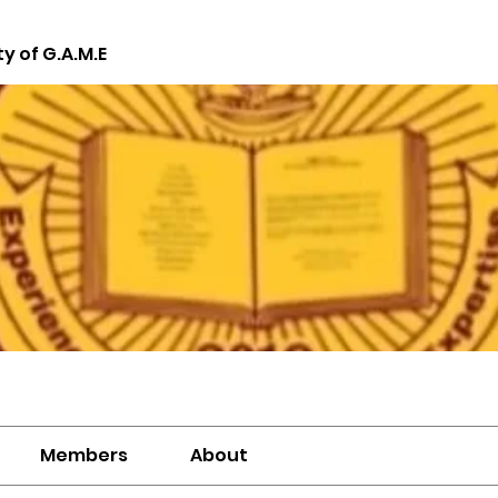
ty of G.A.M.E
Members
About