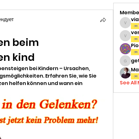
Membe
ендует
vi
viamat
ve
n beim 
venth
Pi
en kind
ge
gettri
nsteigen bei Kindern – Ursachen, 
Ma
öglichkeiten. Erfahren Sie, wie Sie 
See All
zen helfen können und wann ein 