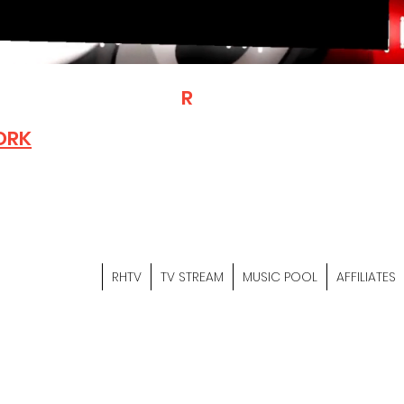
T
R
H
Is A "Social Network Mark
Where The Independent Artist
ORK
Entrepreneurs & Content Crea
Hop Community Meet Online .
Sign Up & Create Your "Hustler
&
"Let's Hustle Together"
RHTV
TV STREAM
MUSIC POOL
AFFILIATES