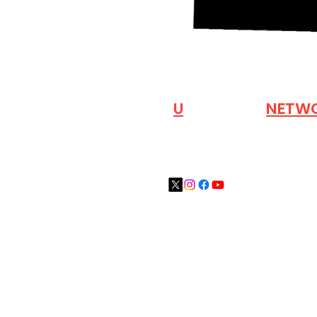
VISIT OUR
N
U
INDUSTRY
NETW