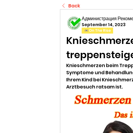
Back
Администрация Реком
September 14, 2023
On The Rise
Knieschmerze
treppensteig
Knieschmerzen beim Treppe
Symptome und Behandlungsm
Ihrem Kind bei Knieschmer
Arztbesuch ratsam ist.