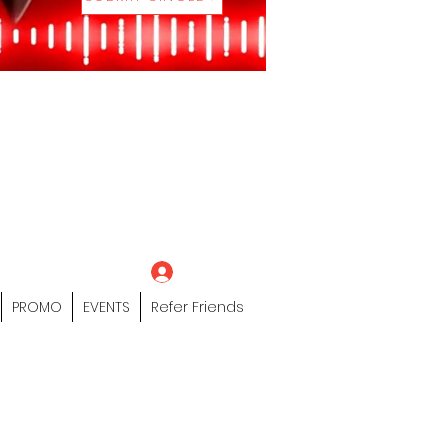
eting Platform"
 / Models /
tors Of The Hip
s" Profile Page
Log In
PROMO
EVENTS
Refer Friends