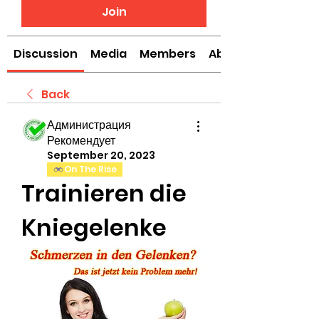
Join
Discussion
Media
Members
About
Back
Администрация
Рекомендует
September 20, 2023
On The Rise
Trainieren die 
Kniegelenke