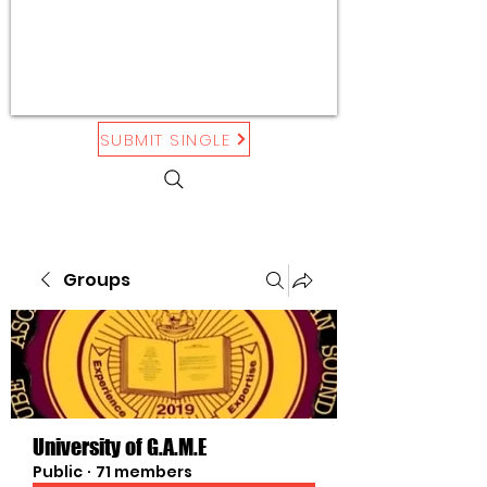
SUBMIT SINGLE
Groups
University of G.A.M.E
Public
·
71 members