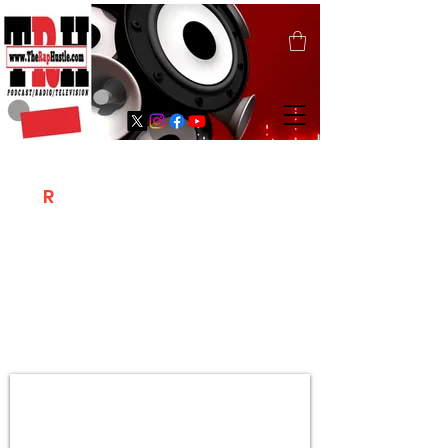
T
R
H
Is A "Social Network Marketing
Platform" Where The Independent Artist
/ Models / Entrepreneurs & Content
Creators Of The Hip Hop Community
Meet Online .
Sign Up & Create Your "Hustlers" Profile
Page &
"Let's Hustle Together"