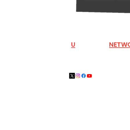
VISIT OUR
N
U
INDUSTRY
NETW