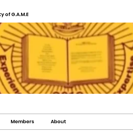
ty of G.A.M.E
Members
About