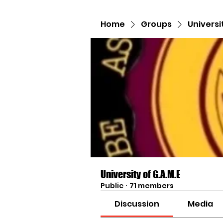
Home
Groups
Universi
University of G.A.M.E
Public
·
71 members
Discussion
Media