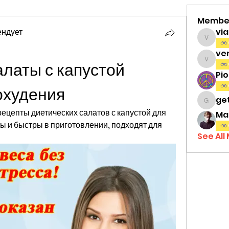
Membe
ендует
vi
viamat
ve
латы с капустой 
venth
Pi
охудения
ge
gettri
ецепты диетических салатов с капустой для 
Ma
ы и быстры в приготовлении, подходят для 
See All