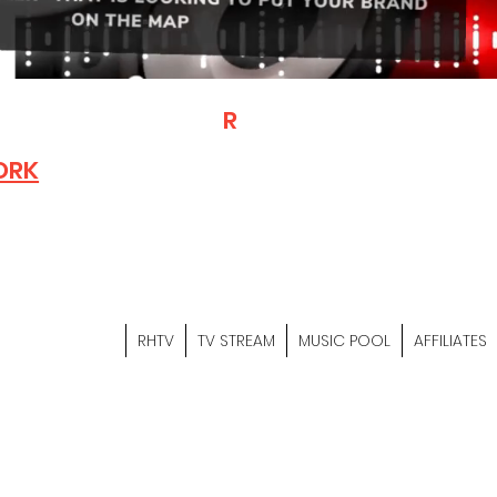
T
R
H
Is A "Social Network Mark
Where The Independent Artist
ORK
Entrepreneurs & Content Crea
Hop Community Meet Online .
Sign Up & Create Your "Hustler
&
"Let's Hustle Together"
RHTV
TV STREAM
MUSIC POOL
AFFILIATES