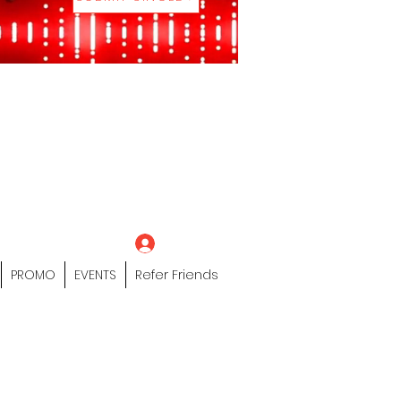
eting Platform"
 / Models /
tors Of The Hip
s" Profile Page
Log In
PROMO
EVENTS
Refer Friends