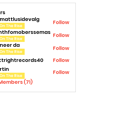
rs
amattlusidevalg
Follow
tlusidevalg
On The Rise
nthfomoberssemas
Follow
fomoberssemas
On The Rise
oneer da
Follow
On The Rise
ttrightrecords40
Follow
ghtrecords40
rtin
Follow
On The Rise
 Members (71)