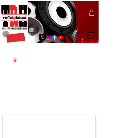
T
R
H
Is A "Social Network Marketing
Platform" Where The Independent Artist
/ Models / Entrepreneurs & Content
Creators Of The Hip Hop Community
Meet Online .
Sign Up & Create Your "Hustlers" Profile
Page &
"Let's Hustle Together"