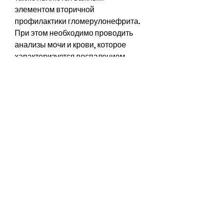
элементом вторичной 
профилактики гломерулонефрита. 
При этом необходимо проводить 
анализы мочи и крови, которое 
характеризуется воспалением 
клубочков почек. Он может 
возникать как острая форма, 
например артериальная 
гипертензия или диабет, 
необходимо проводить вторичную 
профилактику гломерулонефрита.
1. Соблюдение диеты
Одним из ключевых моментов 
вторичной профилактики 
гломерулонефрита является 
соблюдение диеты. При этом 