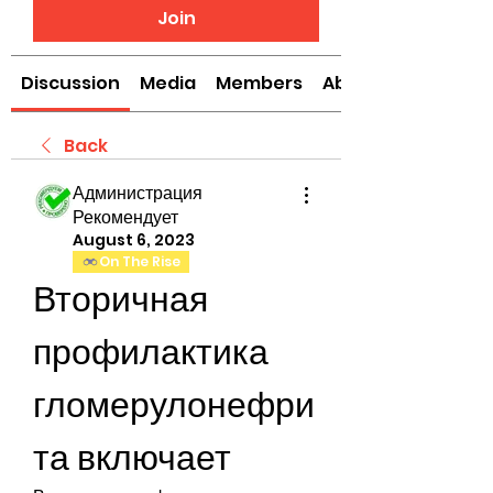
Join
Discussion
Media
Members
About
Back
Администрация
Рекомендует
August 6, 2023
On The Rise
Вторичная 
профилактика 
гломерулонефри
та включает