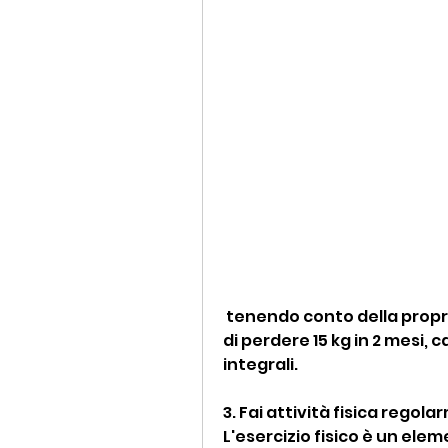
 tenendo conto della propria salute e benessere. Se stai cercando 
di perdere 15 kg in 2 mesi, 
integrali.
3. Fai attività fisica regol
L'esercizio fisico è un elem