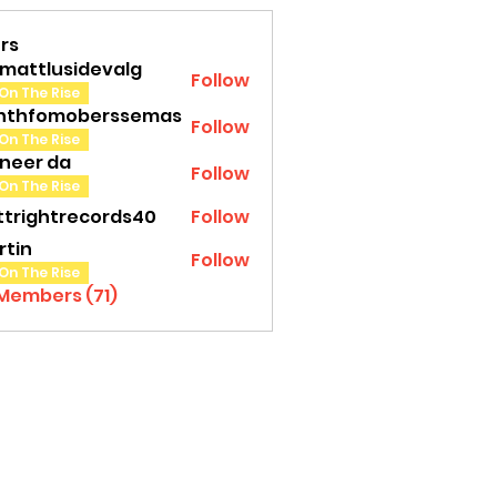
rs
amattlusidevalg
Follow
tlusidevalg
On The Rise
nthfomoberssemas
Follow
fomoberssemas
On The Rise
oneer da
Follow
On The Rise
ttrightrecords40
Follow
ghtrecords40
rtin
Follow
On The Rise
 Members (71)