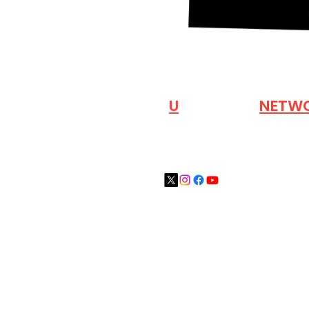
VISIT OUR
N
U
INDUSTRY
NETW