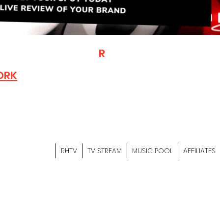
T
R
H
Is A "Social Network Mark
Where The Independent Artist
ORK
Entrepreneurs & Content Crea
Hop Community Meet Online .
Sign Up & Create Your "Hustler
&
"Let's Hustle Together"
RHTV
TV STREAM
MUSIC POOL
AFFILIATES