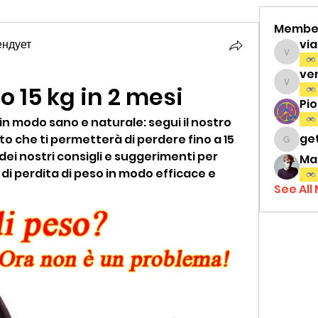
Membe
ендует
vi
viamat
ve
o 15 kg in 2 mesi
venth
Pi
n modo sano e naturale: segui il nostro 
ge
che ti permetterà di perdere fino a 15 
gettri
 dei nostri consigli e suggerimenti per 
Ma
 di perdita di peso in modo efficace e 
See All