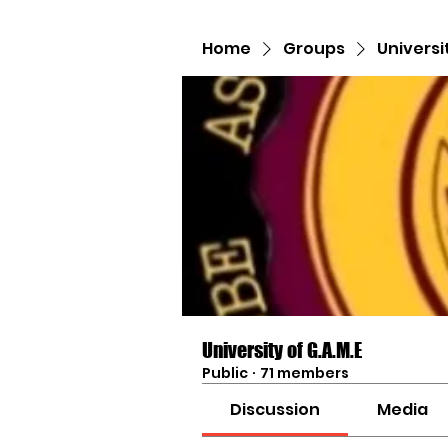
Home
Groups
Universi
University of G.A.M.E
Public
·
71 members
Discussion
Media