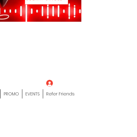
eting Platform"
 / Models /
tors Of The Hip
s" Profile Page
Log In
PROMO
EVENTS
Refer Friends