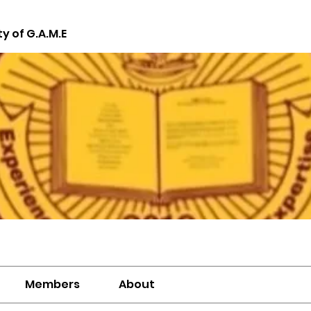
ty of G.A.M.E
Members
About