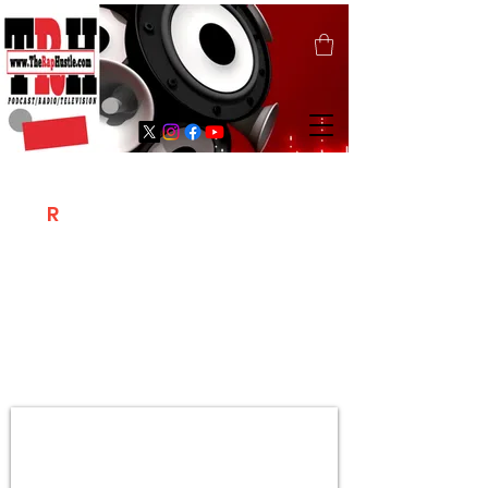
T
R
H
Is A "Social Network Marketing
Platform" Where The Independent Artist
/ Models / Entrepreneurs & Content
Creators Of The Hip Hop Community
Meet Online .
Sign Up & Create Your "Hustlers" Profile
Page &
"Let's Hustle Together"