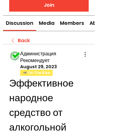
Join
Discussion
Media
Members
About
Back
Администрация
Рекомендует
August 29, 2023
On The Rise
Эффективное 
народное 
средство от 
алкогольной 