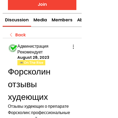
Join
Discussion
Media
Members
About
Back
Администрация
Рекомендует
August 28, 2023
On The Rise
Форсколин 
отзывы 
худеющих
Отзывы худеющих о препарате 
Форсколин: профессиональные 