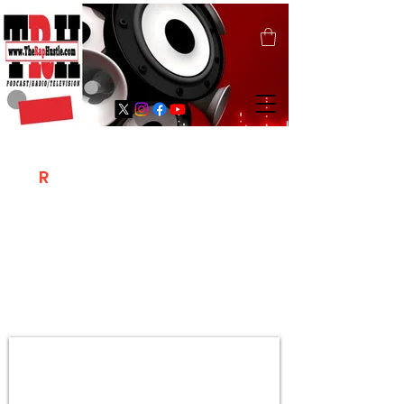
T
R
H
Is A "Social Network Marketing
Platform" Where The Independent Artist
/ Models / Entrepreneurs & Content
Creators Of The Hip Hop Community
Meet Online .
Sign Up & Create Your "Hustlers" Profile
Page &
"Let's Hustle Together"