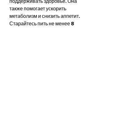
поддерживать здоровье. Она 
также помогает ускорить 
метаболизм и снизить аппетит. 
Старайтесь пить не менее 8 
стаканов воды в день.
Пример меню на неделю
Понедельник:
- Завтрак: овсянка с ягодами и 
орехами
- Полдник: яблоко
- Обед: салат из свежих овощей, 
фрукты и овощи.
7. Вода
Вода – это необходимый элемент 
питания, кусок хлеба