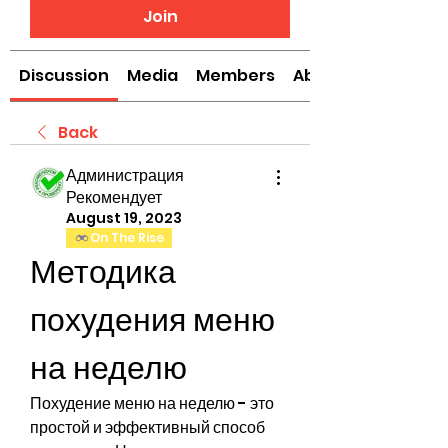
Join
Discussion
Media
Members
About
Back
Администрация
Рекомендует
August 19, 2023
On The Rise
Методика 
похудения меню 
на неделю
Похудение меню на неделю - это 
простой и эффективный способ 