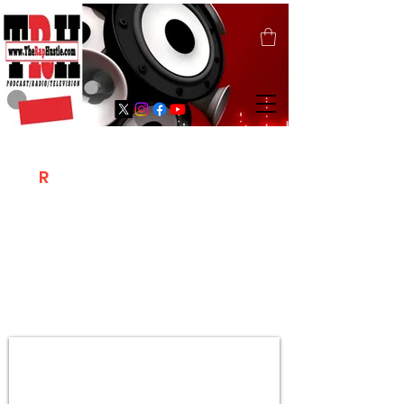
T
R
H
Is A "Social Network Marketing
Platform" Where The Independent Artist
/ Models / Entrepreneurs & Content
Creators Of The Hip Hop Community
Meet Online .
Sign Up & Create Your "Hustlers" Profile
Page &
"Let's Hustle Together"