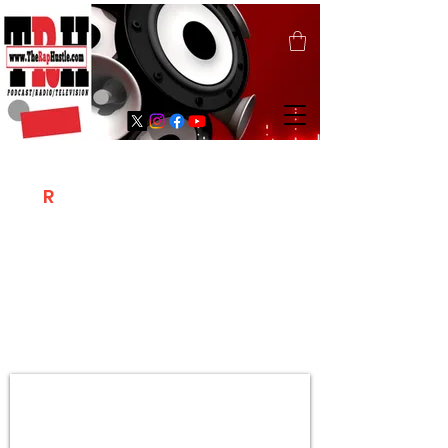
T
R
H
Is A "Social Network Marketing
Platform" Where The Independent Artist
/ Models / Entrepreneurs & Content
Creators Of The Hip Hop Community
Meet Online .
Sign Up & Create Your "Hustlers" Profile
Page &
"Let's Hustle Together"