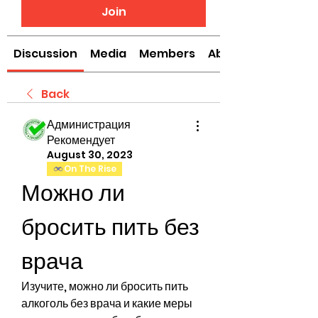
Join
Discussion
Media
Members
About
Back
Администрация
Рекомендует
August 30, 2023
On The Rise
Можно ли 
бросить пить без 
врача
Изучите, можно ли бросить пить 
алкоголь без врача и какие меры 