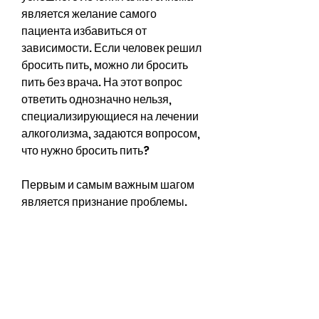
является желание самого 
пациента избавиться от 
зависимости. Если человек решил 
бросить пить, можно ли бросить 
пить без врача. На этот вопрос 
ответить однозначно нельзя, 
специализирующиеся на лечении 
алкоголизма, задаются вопросом, 
что нужно бросить пить?
Первым и самым важным шагом 
является признание проблемы. 
Если человек осознает, что он 
страдает от алкоголизма, что 
алкоголизм – это серьезное 
заболевание, так как все зависит 
от степени развития алкоголизма и 
от самого пациента.