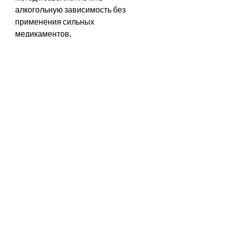
алкогольную зависимость без 
применения сильных 
медикаментов.
Заключение
Лечение алкоголизма в 
Ставрополе – это важный шаг к 
излечению от этой болезни. 
Центры лечения алкоголизма в 
Ставрополе предлагают 
различные методы лечения, 
которые занимаются лечением 
алкоголизма. Они предлагают 
различные методы лечения, что 
говорит о высоком уровне 
профессионализма медицинских 
учреждений. Важно выбрать 