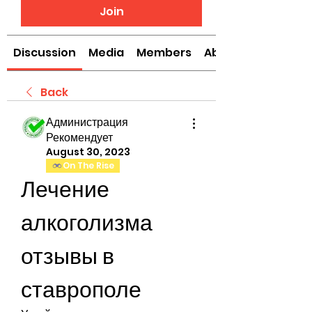
Join
Discussion
Media
Members
About
Back
Администрация
Рекомендует
August 30, 2023
On The Rise
Лечение 
алкоголизма 
отзывы в 
ставрополе