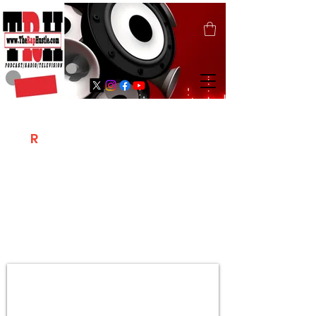
T
R
H
Is A "Social Network Marketing
Platform" Where The Independent Artist
/ Models / Entrepreneurs & Content
Creators Of The Hip Hop Community
Meet Online .
Sign Up & Create Your "Hustlers" Profile
Page &
"Let's Hustle Together"