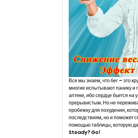
Все мы знаем, что бег – это кр
многие испытывают панику и п
аптеке, ибо сердце бьется на 
прерывистым. Но не переживай
пробежку для похудения, котор
последствиям, но и поможет сб
помощью таблицы, которую да
Steady? Go!