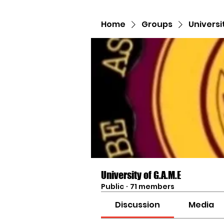
Home
Groups
Universi
University of G.A.M.E
Public
·
71 members
Discussion
Media