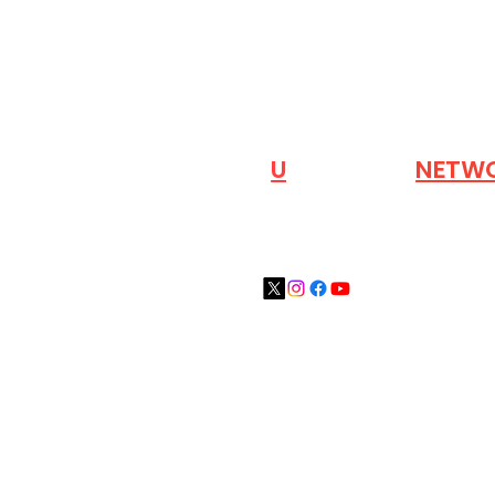
VISIT OUR
N
U
INDUSTRY
NETW