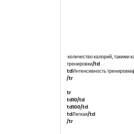
 количество калорий, такими как приседания, сжигаемых за время 
тренировки/td
tdИнтенсивность тренировки
/tr
tr
td10/td
td100/td
tdЛегкая/td
/tr