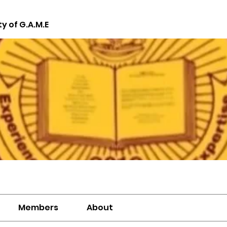
ty of G.A.M.E
Members
About