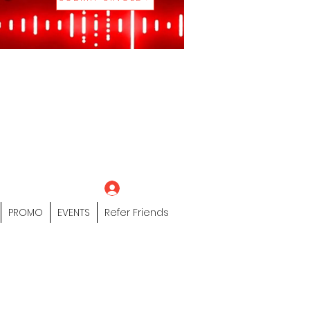
eting Platform"
 / Models /
tors Of The Hip
s" Profile Page
Log In
PROMO
EVENTS
Refer Friends