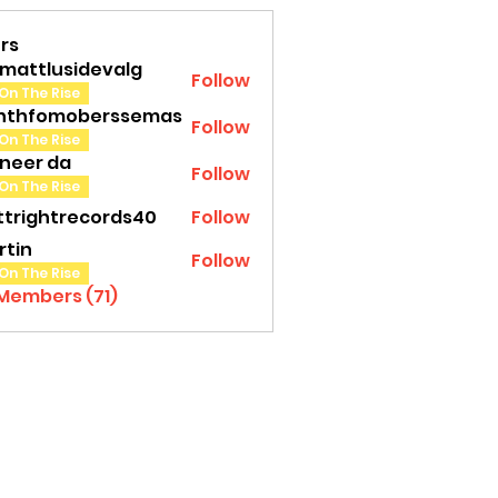
rs
amattlusidevalg
Follow
tlusidevalg
On The Rise
nthfomoberssemas
Follow
fomoberssemas
On The Rise
oneer da
Follow
On The Rise
ttrightrecords40
Follow
ghtrecords40
rtin
Follow
On The Rise
 Members (71)