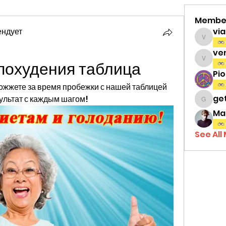
Membe
ендует
vi
viamat
ve
похудения таблица
venth
Pi
сожжете за время пробежки с нашей таблицей 
ge
ультат с каждым шагом!
gettri
Ma
See All