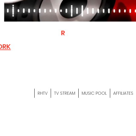
T
R
H
Is A "Social Network Mark
Where The Independent Artist
ORK
Entrepreneurs & Content Crea
Hop Community Meet Online .
Sign Up & Create Your "Hustler
&
"Let's Hustle Together"
RHTV
TV STREAM
MUSIC POOL
AFFILIATES