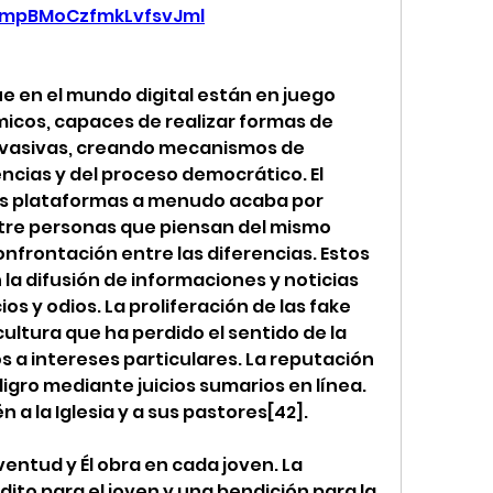
mpBMoCzfmkLvfsvJml
ue en el mundo digital están en juego 
icos, capaces de realizar formas de 
invasivas, creando mecanismos de 
ncias y del proceso democrático. El 
 plataformas a menudo acaba por 
tre personas que piensan del mismo 
nfrontación entre las diferencias. Estos 
 la difusión de informaciones y noticias 
s y odios. La proliferación de las fake 
ltura que ha perdido el sentido de la 
 a intereses particulares. La reputación 
igro mediante juicios sumarios en línea. 
a la Iglesia y a sus pastores[42].
uventud y Él obra en cada joven. La 
ito para el joven y una bendición para la 