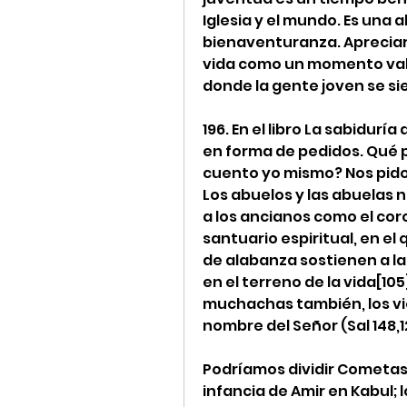
Iglesia y el mundo. Es una 
bienaventuranza. Apreciar 
vida como un momento vali
donde la gente joven se si
196. En el libro La sabidurí
en forma de pedidos. Qué pi
cuento yo mismo? Nos pido
Los abuelos y las abuelas 
a los ancianos como el co
santuario espiritual, en el 
de alabanza sostienen a la
en el terreno de la vida[105
muchachas también, los viej
nombre del Señor (Sal 148,12
Podríamos dividir Cometas en
infancia de Amir en Kabul; 