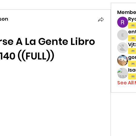
Membe
son
Ry
en
e A La Gente Libro 
entov
Vj
140 ((FULL))
gon
Isa
See All