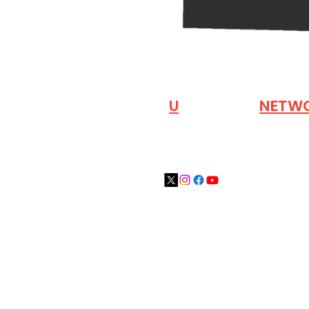
VISIT OUR
N
U
INDUSTRY
NETW