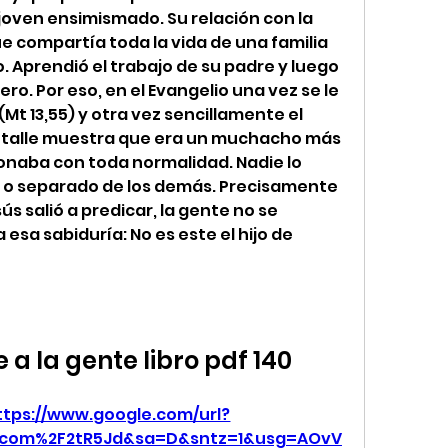
joven ensimismado. Su relación con la 
e compartía toda la vida de una familia 
. Aprendió el trabajo de su padre y luego 
o. Por eso, en el Evangelio una vez se le 
 (Mt 13,55) y otra vez sencillamente el 
detalle muestra que era un muchacho más 
ionaba con toda normalidad. Nadie lo 
 o separado de los demás. Precisamente 
s salió a predicar, la gente no se 
sa sabiduría: No es este el hijo de 
a la gente libro pdf 140
ttps://www.google.com/url?
.com%2F2tR5Jd&sa=D&sntz=1&usg=AOvV