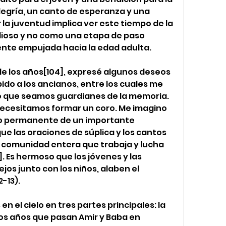
alegría, un canto de esperanza y una 
la juventud implica ver este tiempo de la 
oso y no como una etapa de paso 
ente empujada hacia la edad adulta.
a de los años[104], expresé algunos deseos 
do a los ancianos, entre los cuales me 
 que seamos guardianes de la memoria. 
necesitamos formar un coro. Me imagino 
ro permanente de un importante 
que las oraciones de súplica y los cantos 
 comunidad entera que trabaja y lucha 
]. Es hermoso que los jóvenes y las 
os junto con los niños, alaben el 
-13).
 el cielo en tres partes principales: la 
los años que pasan Amir y Baba en 