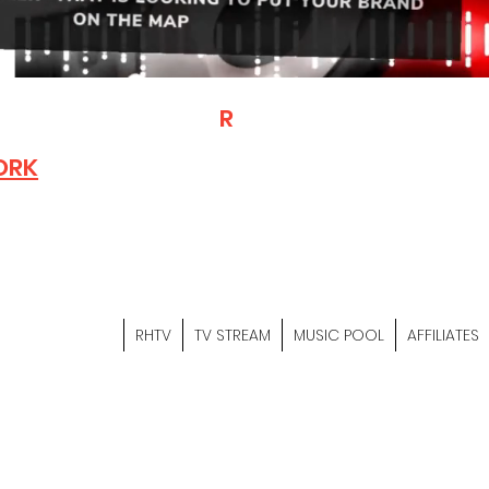
T
R
H
Is A "Social Network Mark
Where The Independent Artist
ORK
Entrepreneurs & Content Crea
Hop Community Meet Online .
Sign Up & Create Your "Hustler
&
"Let's Hustle Together"
RHTV
TV STREAM
MUSIC POOL
AFFILIATES