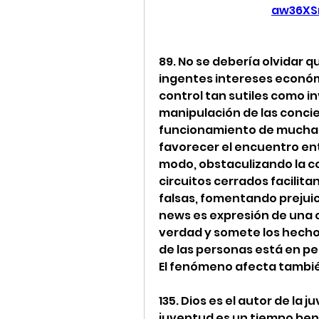
aw36XS
89. No se debería olvidar q
ingentes intereses económ
control tan sutiles como 
manipulación de las concie
funcionamiento de muchas
favorecer el encuentro en
modo, obstaculizando la co
circuitos cerrados facilitan
falsas, fomentando prejuicio
news es expresión de una cu
verdad y somete los hechos
de las personas está en pel
El fenómeno afecta también 
135. Dios es el autor de la j
juventud es un tiempo bend