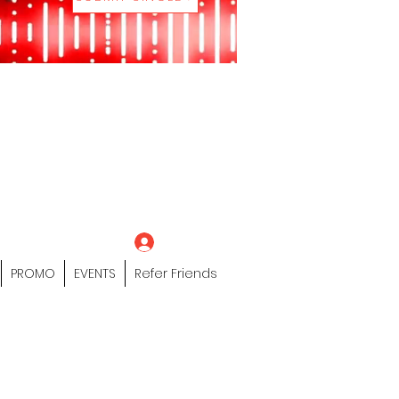
eting Platform"
 / Models /
tors Of The Hip
s" Profile Page
Log In
PROMO
EVENTS
Refer Friends