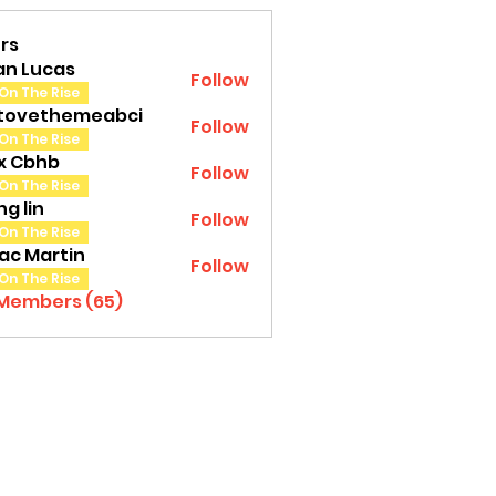
rs
an Lucas
Follow
On The Rise
tovethemeabci
Follow
ethemeabci
On The Rise
tx Cbhb
Follow
On The Rise
g lin
Follow
On The Rise
ac Martin
Follow
On The Rise
 Members (65)