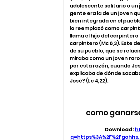
adolescente solitario o un 
gente era la de un joven qu
bien integrada en el pueblo
lo reemplazó como carpinter
llama el hijo del carpintero
carpintero (Mc 6,3). Este 
de su pueblo, que se relac
miraba como un joven raro
por esta razón, cuando Jesú
explicaba de dónde sacaba e
José? (Lc 4,22).
como ganarse 
Download: 
h
q=https%3A%2F%2Fgohhs