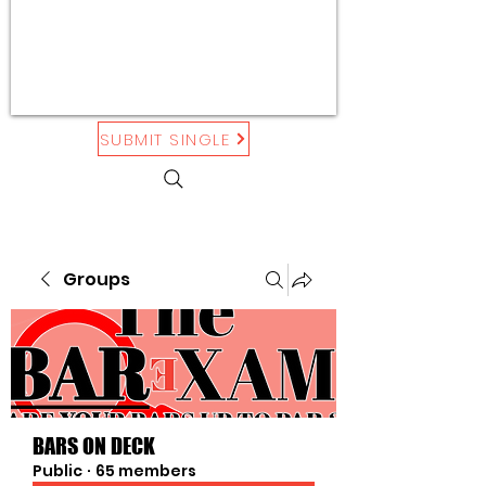
SUBMIT SINGLE
Groups
BARS ON DECK
Public
·
65 members