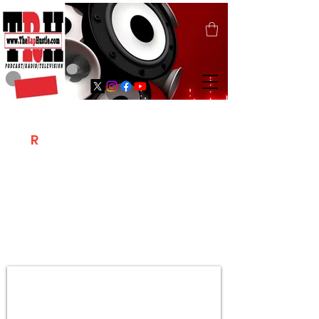
T
R
H
Is A "Social Network Marketing
Platform" Where The Independent Artist
/ Models / Entrepreneurs & Content
Creators Of The Hip Hop Community
Meet Online .
Sign Up & Create Your "Hustlers" Profile
Page &
"Let's Hustle Together"