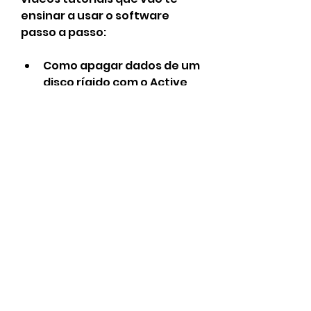
ensinar a usar o software 
passo a passo:
Como apagar dados de um 
disco rígido com o Active 
KillDisk
Como apagar dados de um 
pendrive com o Active 
KillDisk
Como apagar dados de um 
disco virtual com o Active 
KillDisk