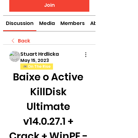
Join
Discussion
Media
Members
About
Back
Stuart Hrdlicka
May 15, 2023
On The Rise
Baixe o Active 
KillDisk 
Ultimate 
v14.0.27.1 + 
Crack + WinPE - 