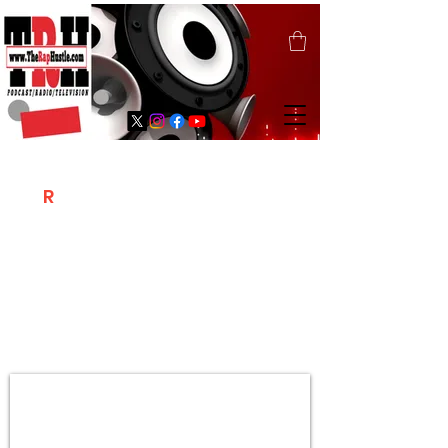
T
R
H
Is A "Social Network Marketing
Platform" Where The Independent Artist
/ Models / Entrepreneurs & Content
Creators Of The Hip Hop Community
Meet Online .
Sign Up & Create Your "Hustlers" Profile
Page &
"Let's Hustle Together"