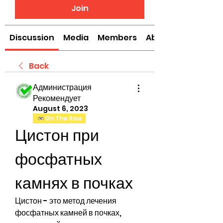
Join
Discussion
Media
Members
About
Back
Администрация
Рекомендует
August 6, 2023
On The Rise
Цистон при 
фосфатных 
камнях в почках
Цистон - это метод лечения 
фосфатных камней в почках, 