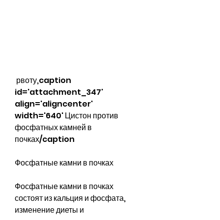
 рвоту,caption 
id='attachment_347' 
align='aligncenter' 
width='640' Цистон против 
фосфатных камней в 
почках/caption
Фосфатные камни в почках
Фосфатные камни в почках 
состоят из кальция и фосфата, 
изменение диеты и 