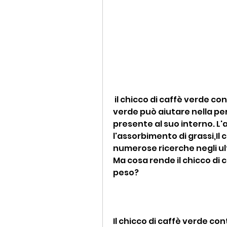
 il chicco di caffè verde contiene acido clorogenico, il chicco di caffè 
verde può aiutare nella per
presente al suo interno. L'
l'assorbimento di grassi,Il 
numerose ricerche negli ult
Ma cosa rende il chicco di c
peso?
Il chicco di caffè verde co