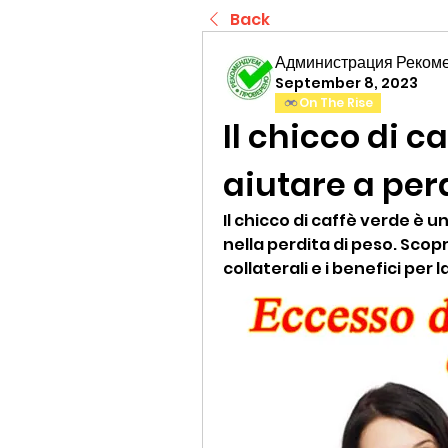
Back
Администрация Реком
September 8, 2023
On The Rise
Il chicco di c
aiutare a per
Il chicco di caffè verde è 
nella perdita di peso. Scopr
collaterali e i benefici per l