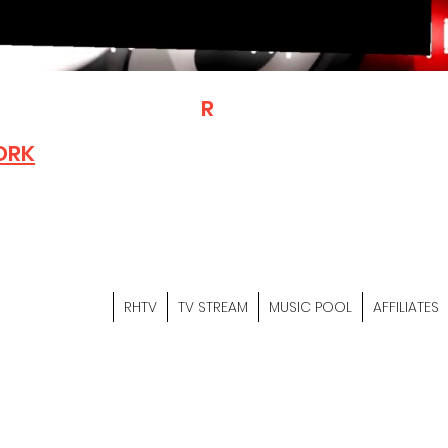
T
R
H
Is A "Social Network Mark
Where The Independent Artist
ORK
Entrepreneurs & Content Crea
Hop Community Meet Online .
Sign Up & Create Your "Hustler
&
"Let's Hustle Together"
RHTV
TV STREAM
MUSIC POOL
AFFILIATES