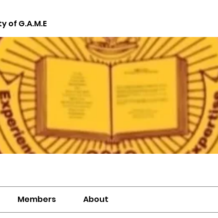
ty of G.A.M.E
Members
About