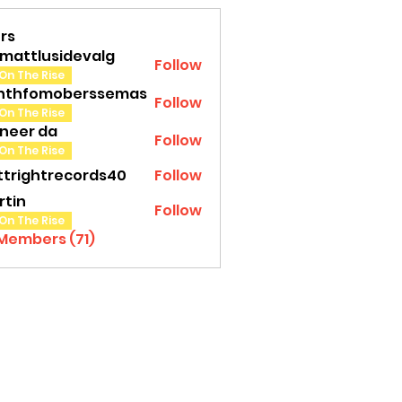
rs
amattlusidevalg
Follow
tlusidevalg
On The Rise
nthfomoberssemas
Follow
fomoberssemas
On The Rise
oneer da
Follow
On The Rise
ttrightrecords40
Follow
ghtrecords40
rtin
Follow
On The Rise
 Members (71)