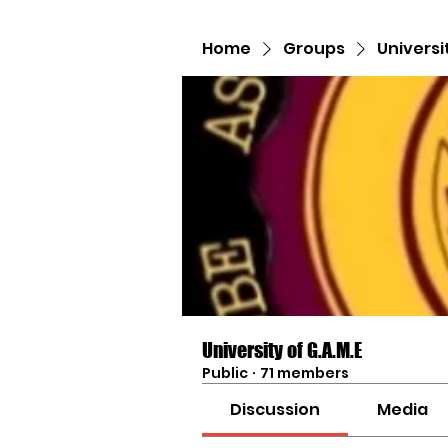
Home
Groups
Universi
University of G.A.M.E
Public
·
71 members
Discussion
Media