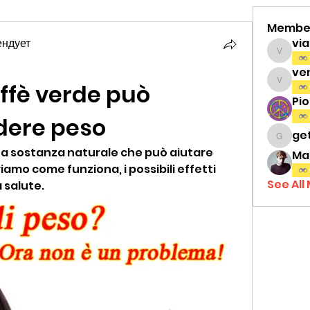
Membe
ендует
vi
viamat
ve
affè verde può 
venth
Pi
dere peso
ge
gettri
una sostanza naturale che può aiutare 
Ma
iamo come funziona, i possibili effetti 
See All
a salute.