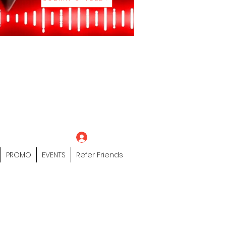
eting Platform"
 / Models /
tors Of The Hip
s" Profile Page
Log In
PROMO
EVENTS
Refer Friends