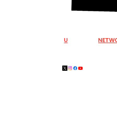
VISIT OUR
N
U
INDUSTRY
NETW