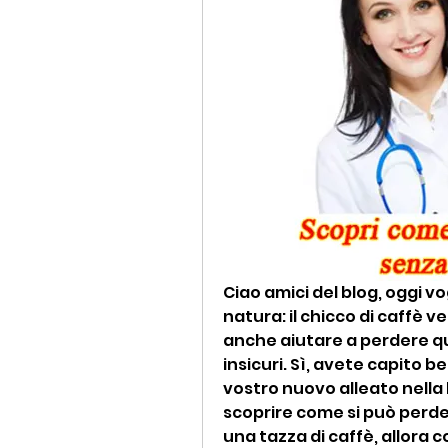
Ciao amici del blog, oggi vog
natura: il chicco di caffè v
anche aiutare a perdere quei
insicuri. Sì, avete capito be
vostro nuovo alleato nella l
scoprire come si può perd
una tazza di caffè, allora 